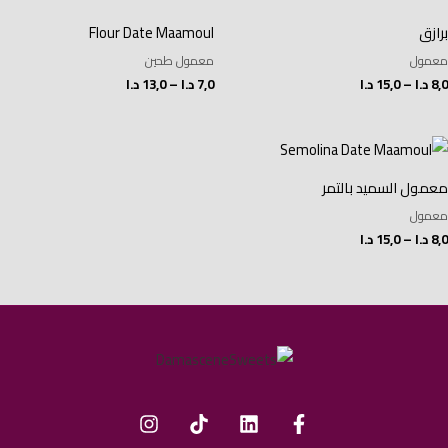
السعر:
السعر:
من
من
برازق
Flour Date Maamoul
خلال
خلال
معمول
معمول طحين
8,0
د.ا
–
15,0
د.ا
7,0
د.ا
–
13,0
د.ا
نطاق
السعر:
من
معمول السميد بالتمر
خلال
معمول
8,0
د.ا
–
15,0
د.ا